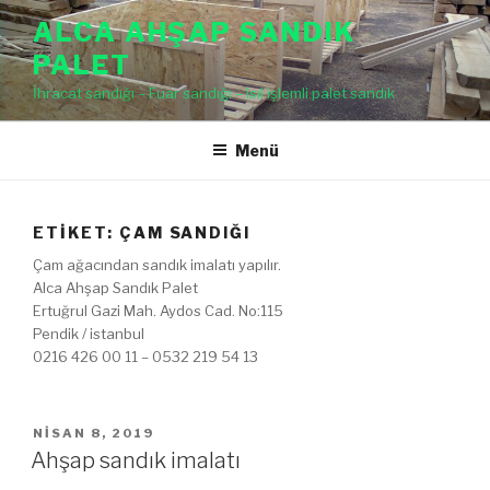
İçeriğe
ALCA AHŞAP SANDIK
geç
PALET
İhracat sandığı – Fuar sandığı – Isıl işlemli palet sandık
Menü
ETIKET: ÇAM SANDIĞI
Çam ağacından sandık imalatı yapılır.
Alca Ahşap Sandık Palet
Ertuğrul Gazi Mah. Aydos Cad. No:115
Pendik / istanbul
0216 426 00 11 – 0532 219 54 13
YAYIM
NISAN 8, 2019
TARIHI
Ahşap sandık imalatı