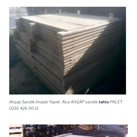
Ahşap Sandık İmalatı Yapılır. Alca AHŞAP sandık
tahta
PALET
0216 426 00 11