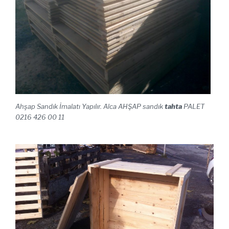
Ahşap Sandık İmalatı Yapılır. Alca AHŞAP sandık
tahta
PALET
0216 426 00 11